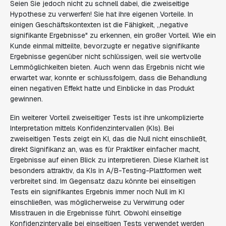
Seien Sie jedoch nicht zu schnell dabei, die zweiseitige
Hypothese zu verwerfen! Sie hat ihre eigenen Vorteile. In
einigen Geschäftskontexten ist die Fähigkeit, „negative
signifikante Ergebnisse" zu erkennen, ein großer Vorteil. Wie ein
Kunde einmal mitteilte, bevorzugte er negative signifikante
Ergebnisse gegenüber nicht schlüssigen, weil sie wertvolle
Lernmöglichkeiten bieten. Auch wenn das Ergebnis nicht wie
erwartet war, konnte er schlussfolgern, dass die Behandlung
einen negativen Effekt hatte und Einblicke in das Produkt
gewinnen.
Ein weiterer Vorteil zweiseitiger Tests ist ihre unkomplizierte
Interpretation mittels Konfidenzintervallen (KIs). Bei
zweiseitigen Tests zeigt ein KI, das die Null nicht einschließt,
direkt Signifikanz an, was es für Praktiker einfacher macht,
Ergebnisse auf einen Blick zu interpretieren. Diese Klarheit ist
besonders attraktiv, da KIs in A/B-Testing-Plattformen weit
verbreitet sind. Im Gegensatz dazu könnte bei einseitigen
Tests ein signifikantes Ergebnis immer noch Null im KI
einschließen, was möglicherweise zu Verwirrung oder
Misstrauen in die Ergebnisse führt. Obwohl einseitige
Konfidenzintervalle bei einseitigen Tests verwendet werden