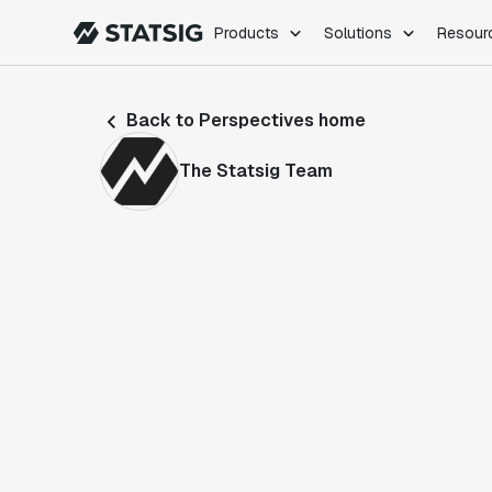
Products
Solutions
Resour
PRODUCTS
ROLES
Back to Perspectives home
Experimentation
Engineering
Feature Flags
Dev Ops
The Statsig Team
Product Analytics
Data Science
Session Replay
Product Manag
Web Analytics
Infra Analytics
Marketing Experiment