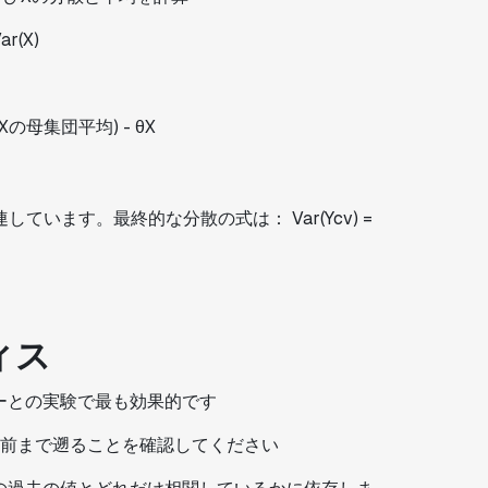
r(X)
の母集団平均) - θX
います。最終的な分散の式は： Var(Ycv) =
ィス
ーとの実験で最も効果的です
前まで遡ることを確認してください