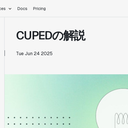
ces
Docs
Pricing
PLATFORM
INDUSTRIES
Blog
CUPEDの解説
Customer Stories
Warehouse Native
Gaming
Partner Program
Infrastructure
B2B Saas
Product Updates
SDKs
E-Commerce
Tue Jun 24 2025
Support
ement
Integrations
Sample Size Calculator
Statsig Lite
Statsig University
s