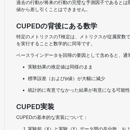
過去の行動が将来の行動の完璧な予測因子であるとは
値から差し引くことはできません。
CUPEDの背後にある数学
特定のメトリクスのT検定は、メトリクスが従属変数
を実行することと数学的に同等です。
ベースラインデータを回帰の要因として含めると、通
実験効果の推定値は同様のまま
標準誤差（およびp値）が大幅に減少
統計的に有意でなかった結果が有意になる可能性
CUPED実装
CUPEDの基本的な実装について：
実験前（X）と実験（Y）データ間の共分散、お