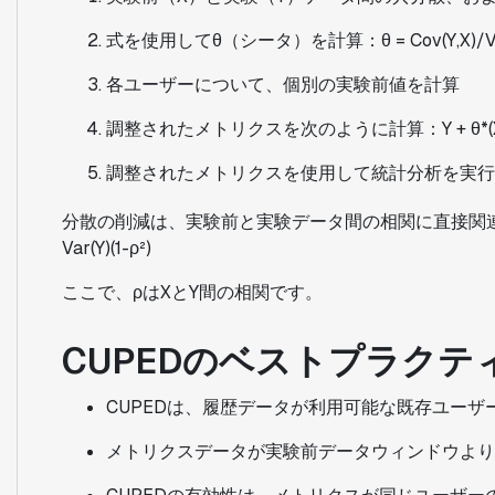
式を使用してθ（シータ）を計算：θ = Cov(Y,X)/Va
各ユーザーについて、個別の実験前値を計算
調整されたメトリクスを次のように計算：Y + θ*(X
調整されたメトリクスを使用して統計分析を実行
分散の削減は、実験前と実験データ間の相関に直接関連して
Var(Y)(1-ρ²)
ここで、ρはXとY間の相関です。
CUPEDのベストプラクテ
CUPEDは、履歴データが利用可能な既存ユーザ
メトリクスデータが実験前データウィンドウより